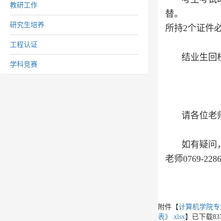
教研工作
替。
研究生培养
所持2个证件
工程认证
结业生回
学科竞赛
请各位老师
如有疑问，专
老师0769-228
附件【
计算机学院专业
表》.xlsx
】已下载
83