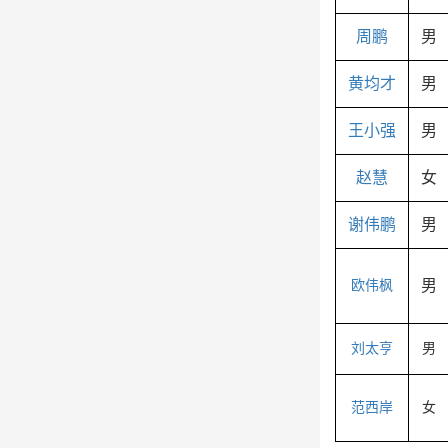
周鹏
男
黄均才
男
王小强
男
赵慧
女
谢伟鹏
男
男
欧伟枫
刘太亨
男
范西岸
女