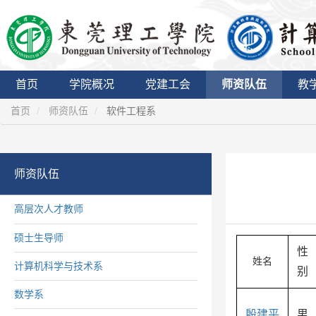
首页
学院概况
党建工会
师资队伍
教
首页
师资队伍
软件工程系
师资队伍
高层次人才教师
硕士生导师
性
姓名
计算机科学与技术系
别
数学系
殷建平
男